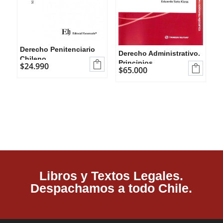
Derecho Penitenciario
Derecho Administrativo.
Chileno
Principios,

$
24.990

$
65.000
Fundamentos y
Organización. Tomo I
Libros y Textos Legales.
Despachamos a todo Chile.