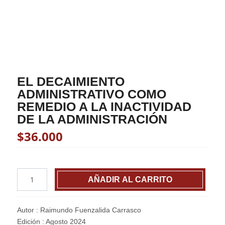
EL DECAIMIENTO
ADMINISTRATIVO COMO
REMEDIO A LA INACTIVIDAD
DE LA ADMINISTRACIÓN
$
36.000
EL
AÑADIR AL CARRITO
DECAIMIENTO
ADMINISTRATIVO
COMO
Autor : Raimundo Fuenzalida Carrasco
REMEDIO
Edición : Agosto 2024