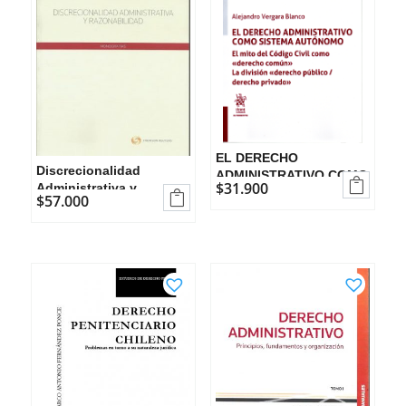
EL DERECHO
Discrecionalidad
ADMINISTRATIVO COMO

$
31.900
Administrativa y
SISTEMA AUTÓNOMO

$
57.000
Razonabilidad