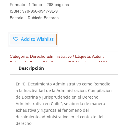
A
Formato : 1 Tomo – 268 páginas
LA
ISBN : 978-956-9947-91-9
INACTIVIDAD
Editorial : Rubicón Editores
DE
LA
ADMINISTRACIÓN
Add to Wishlist
cantidad
Categoría:
Derecho administrativo
Etiqueta:
Autor :
Raimundo Fuenzalida Carrasco Edición : Agosto 2024
Descripción
Formato : 1 Tomo - 268 páginas ISBN : 978-956-9947-91-9
Editorial : Rubicón Editores
En “El Decaimiento Administrativo como Remedio
a la Inactividad de la Administración. Compilación
de Doctrina y Jurisprudencia en el Derecho
Administrativo en Chile”, se aborda de manera
exhaustiva y rigurosa el fenómeno del
decaimiento administrativo en el contexto del
derecho