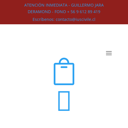
ATENCIÓN INMEDIATA - GUILLERMO JARA
DERAMOND - FONO + 56 9 612 89 419
Escríbenos: contacto@iuscivile.cl

