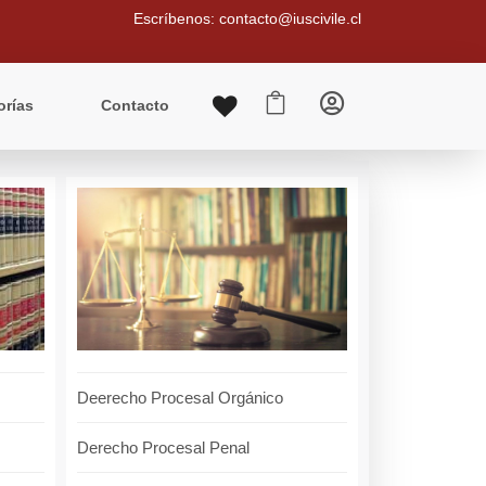
Escríbenos: contacto@iuscivile.cl


orías
Contacto
Deerecho Procesal Orgánico
Derecho Procesal Penal