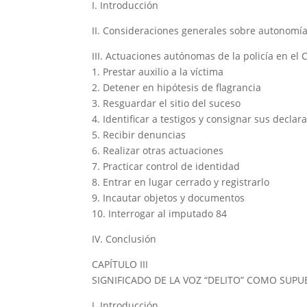
I. Introducción
II. Consideraciones generales sobre autonomía 
III. Actuaciones autónomas de la policía en el 
1. Prestar auxilio a la víctima
2. Detener en hipótesis de flagrancia
3. Resguardar el sitio del suceso
4. Identificar a testigos y consignar sus declar
5. Recibir denuncias
6. Realizar otras actuaciones
7. Practicar control de identidad
8. Entrar en lugar cerrado y registrarlo
9. Incautar objetos y documentos
10. Interrogar al imputado 84
IV. Conclusión
CAPÍTULO III
SIGNIFICADO DE LA VOZ “DELITO” COMO SUPU
I. Introducción