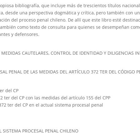
piosa bibliografía, que incluye más de trescientos títulos nacional
za, desde una perspectiva dogmática y crítica, pero también con un
ación del proceso penal chileno. De allí que este libro esté destin
 también como texto de consulta para quienes se desempeñan como 
lantes y defensores.
 MEDIDAS CAUTELARES, CONTROL DE IDENTIDAD Y DILIGENCIAS I
ESAL PENAL DE LAS MEDIDAS DEL ARTÍCULO 372 TER DEL CÓDIGO P
ter del CP
2 ter del CP con las medidas del artículo 155 del CPP
 372 ter del CP en el actual sistema procesal penal
L SISTEMA PROCESAL PENAL CHILENO