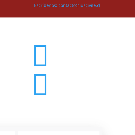
Escríbenos: contacto@iuscivile.cl

