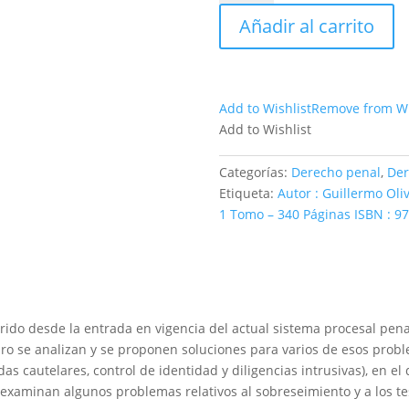
CHILENO:
Añadir al carrito
ALGUNOS
ASPECTOS
PROBLEMÁTICOS
-
Add to Wishlist
Remove from Wi
MEDIDAS
Add to Wishlist
COERCITIVAS,
JUSTICIA
Categorías:
Derecho penal
,
Der
PENAL
Etiqueta:
Autor : Guillermo Oli
NEGOCIADA
1 Tomo – 340 Páginas ISBN : 97
Y
RECURSOS
PROCESALES
cantidad
ido desde la entrada en vigencia del actual sistema procesal penal
ibro se analizan y se proponen soluciones para varios de esos probl
as cautelares, control de identidad y diligencias intrusivas), en e
 examinan algunos problemas relativos al sobreseimiento y a los te