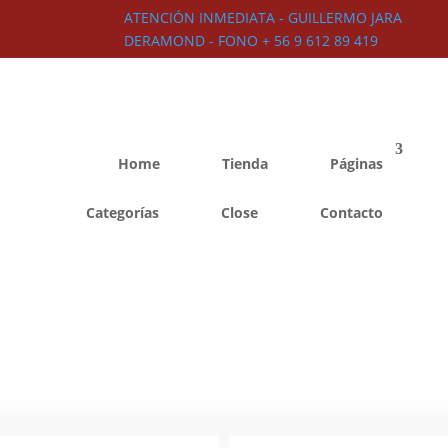
ATENCIÓN INMEDIATA - GUILLERMO JARA
DERAMOND - FONO + 56 9 612 89 419
Home
Tienda
Páginas
Categorías
Close
Contacto