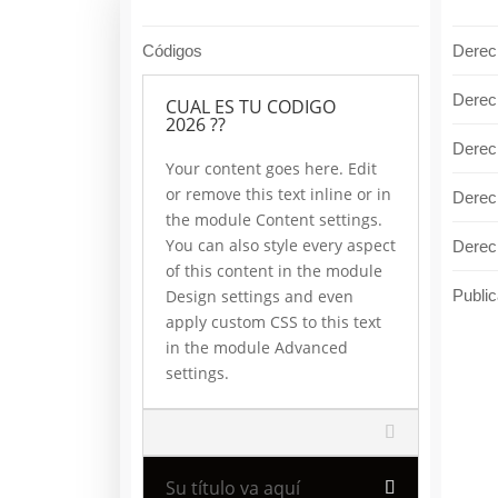
Códigos
Derec
Derec
CUAL ES TU CODIGO
2026 ??
Derec
Your content goes here. Edit
or remove this text inline or in
Derec
the module Content settings.
You can also style every aspect
Derech
of this content in the module
Design settings and even
Public
apply custom CSS to this text
in the module Advanced
settings.
Su título va aquí