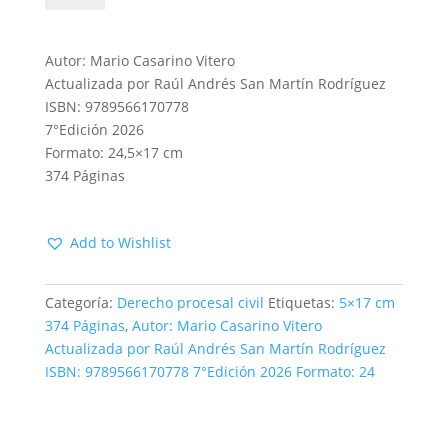
Derecho
Procesal,
Derecho
Autor: Mario Casarino Vitero
Procesal
Actualizada por Raúl Andrés San Martín Rodríguez
tomo
ISBN: 9789566170778
III,
7°Edición 2026
7°Edición
Formato: 24,5×17 cm
cantidad
374 Páginas
Add to Wishlist
Categoría:
Derecho procesal civil
Etiquetas:
5×17 cm
374 Páginas
,
Autor: Mario Casarino Vitero
Actualizada por Raúl Andrés San Martín Rodríguez
ISBN: 9789566170778 7°Edición 2026 Formato: 24