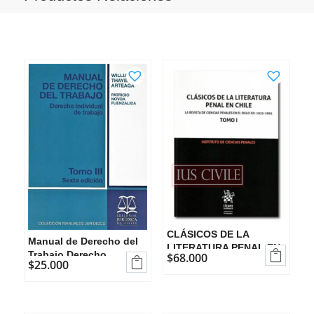
CLÁSICOS DE LA
Manual de Derecho del
LITERATURA PENAL EN

Trabajo Derecho
$
68.000

CHILE. 2 TOMOS
$
25.000
Individual de Trabajo
Tomo III 6ta edición