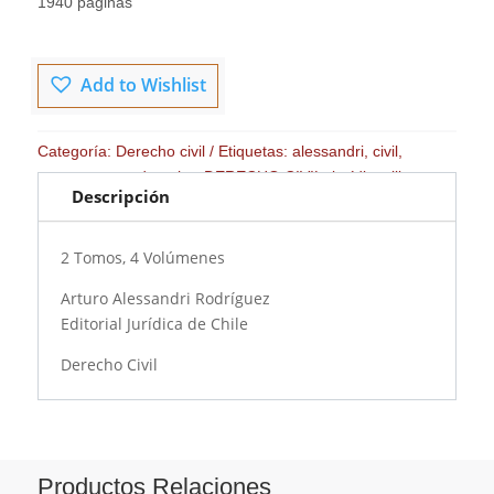
1940 páginas
Add to Wishlist
Categoría:
Derecho civil
Etiquetas:
alessandri
,
civil
,
compraventa
,
derecho
,
DERECHO CIVIL
,
jurídico
,
libro
,
Descripción
promesa
,
venta
2 Tomos, 4 Volúmenes
Arturo Alessandri Rodríguez
Editorial Jurídica de Chile
Derecho Civil
Productos Relaciones