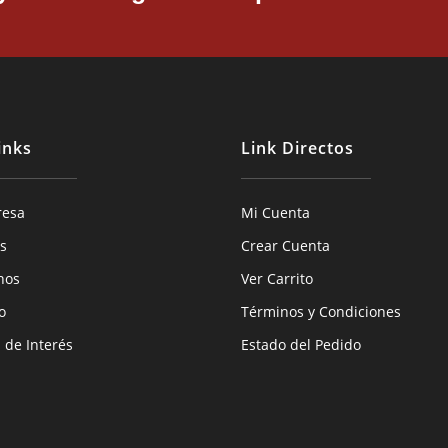
inks
Link Directos
resa
Mi Cuenta
s
Crear Cuenta
hos
Ver Carrito
o
Términos y Condiciones
s de Interés
Estado del Pedido