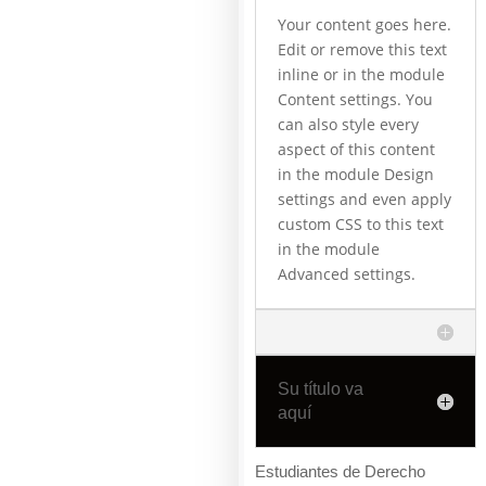
Your content goes here.
Edit or remove this text
inline or in the module
Content settings. You
can also style every
aspect of this content
in the module Design
settings and even apply
custom CSS to this text
in the module
Advanced settings.
Su título va
aquí
Estudiantes de Derecho