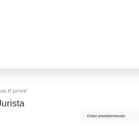
as El Jurista”
Jurista