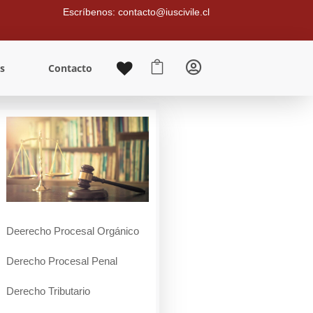
Escríbenos: contacto@iuscivile.cl


s
Contacto
Deerecho Procesal Orgánico
Derecho Procesal Penal
Derecho Tributario