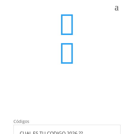


Códigos
CUAL ES TU CODIGO 2026 ??