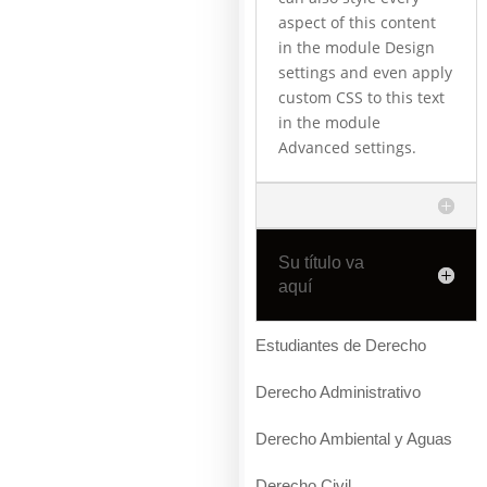
aspect of this content
in the module Design
settings and even apply
custom CSS to this text
in the module
Advanced settings.
Su título va
aquí
Estudiantes de Derecho
Derecho Administrativo
Derecho Ambiental y Aguas
Derecho Civil