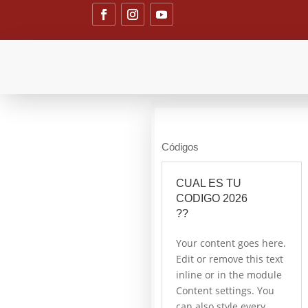
Códigos
CUAL ES TU
CODIGO 2026
??
Your content goes here.
Edit or remove this text
inline or in the module
Content settings. You
can also style every