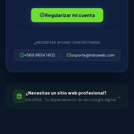
Regularizar mi cuenta
¿NECESITAS AYUDA? CONTÁCTANOS
+569 8634 1402
soporte@inboweb.com
¿Necesitas un sitio web profesional?
→
InboWeb · Tu departamento de tecnología digital