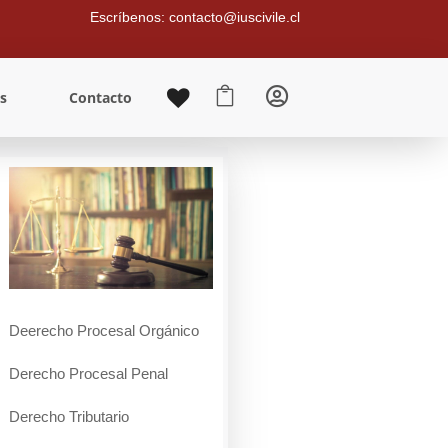
Escríbenos: contacto@iuscivile.cl


s
Contacto
Deerecho Procesal Orgánico
Derecho Procesal Penal
Derecho Tributario