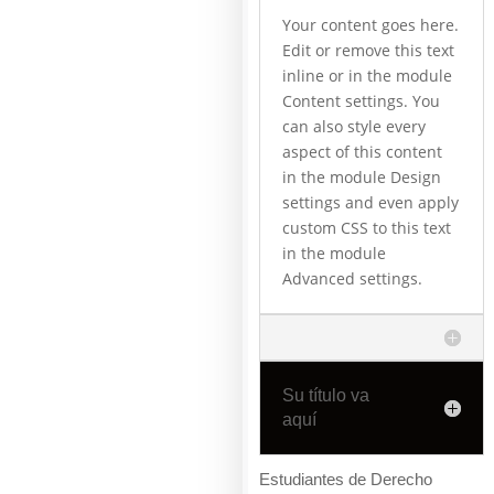
Your content goes here.
Edit or remove this text
inline or in the module
Content settings. You
can also style every
aspect of this content
in the module Design
settings and even apply
custom CSS to this text
in the module
Advanced settings.
Su título va
aquí
Estudiantes de Derecho