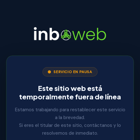
SERVICIO EN PAUSA
Este sitio web está
temporalmente fuera de línea
Estamos trabajando para restablecer este servicio
a la brevedad.
Si eres el titular de este sitio, contáctanos y lo
resolvemos de inmediato.