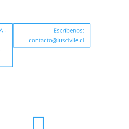
 -
Escríbenos:
contacto@iuscivile.cl
+
