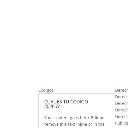
Códigos
Derec
Derech
CUAL ES TU CODIGO
Derech
2026 ??
Derech
Derech
Your content goes here. Edit or
Public
remove this text inline or in the